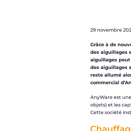
29 novembre 202
Grâce à de nouvel
des aiguillages 
aiguillages peut
des aiguillages s
reste allumé alo
commercial d’A
AnyWare est une s
objets) et les c
Cette société ins
Chauffage 