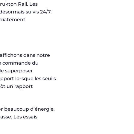
ukton Rail. Les
désormais suivis 24/7.
édiatement.
affichons dans notre
e de commande du
 de superposer
port lorsque les seuils
itôt un rapport
er beaucoup d’énergie.
sse. Les essais