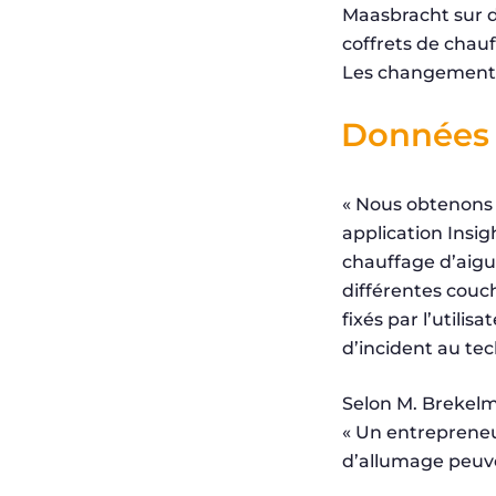
Maasbracht sur d
coffrets de chauf
Les changements 
Données a
« Nous obtenons 
application Insi
chauffage d’aigui
différentes couc
fixés par l’utilis
d’incident au tec
Selon M. Brekelm
« Un entrepreneu
d’allumage peuven