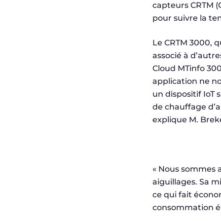
capteurs CRTM (Cr
pour suivre la te
Le CRTM 3000, qu
associé à d’autres
Cloud MTinfo 3000
application ne no
un dispositif IoT
de chauffage d’ai
explique M. Brek
« Nous sommes ai
aiguillages. Sa m
ce qui fait écon
consommation élec