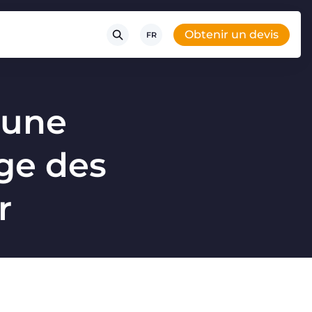
Obtenir un devis
FR
: une
age des
r