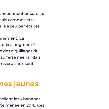
fonctionnent encore au
 mais comme cette
le a lieu par étapes.
onnement. La
n prix a augmenté
e des aiguillages du
eau ferré néerlandais
nts cruciaux sont
nes jaunes
pellent les « bananes
 été menée en 2018. Ces