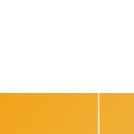
Deux entreprises leaders des
technologies ferroviaires unissent
leurs forces pour améliorer la
sécurité des cheminots aux Pays-
Bas.