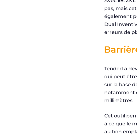
Avec les ZKL
pas, mais cet
également pos
Dual Inventi
erreurs de pl
Barrièr
Tended a dév
qui peut êtr
sur la base d
notamment d’u
millimètres.
Cet outil per
à ce que le m
au bon empla