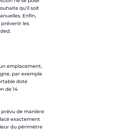
stion ne se pose
uhaite qu’il soit
nuelles. Enfin,
prévenir les
nded.
d’un emplacement,
igne, par exemple
ortable doté
on de 14
nt prévu de manière
 placé exactement
rieur du périmètre