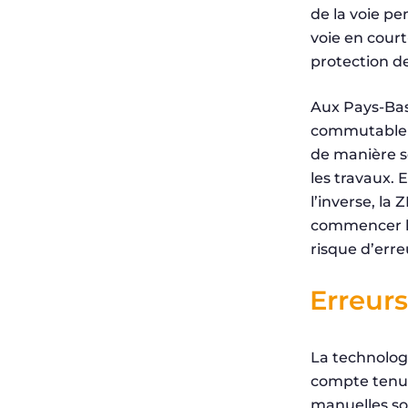
de la voie pe
voie en court
protection des
Aux Pays-Bas 
commutable 
de manière 
les travaux. 
l’inverse, la
commencer les
risque d’err
Erreur
La technologi
compte tenu d
manuelles soi