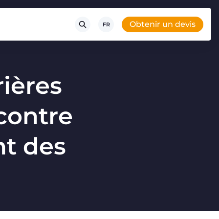
Obtenir un devis
FR
rières
 contre
nt des