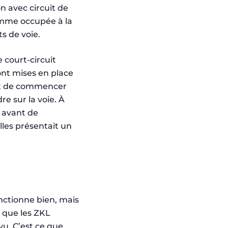
n avec circuit de
comme occupée à la
ts de voie.
 court-circuit
ont mises en place
nt de commencer
re sur la voie. À
t avant de
lles présentait un
onctionne bien, mais
t que les ZKL
vu. C’est ce que