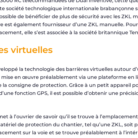
 3000 RC télécommandées de Dual Inventive, cette que
te société technologique internationale brabançonne so
sible de bénéficier de plus de sécurité avec les ZKL ma
ve est également fournisseur d’une ZKL manuelle. Pour 
acement, elle s’est associée à la société britannique Te
es virtuelles
eloppé la technologie des barrières virtuelles autour 
e mise en œuvre préalablement via une plateforme en l
e la consigne de protection. Grâce à un petit appareil p
ne fonction GPS, il est possible d’obtenir une précisi
met à l’ouvrier de savoir qu’il se trouve à l’emplaceme
atériel de protection du chantier, tel qu’une ZKL, soit
cement sur la voie et se trouve préalablement à l’inté