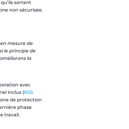
 qu’ils sortent
zone non sécurisée.
s en mesure de
i le principe de
améliorons la
boration avec
el inclus (
RSS
zone de protection
ernière phase
 travail.