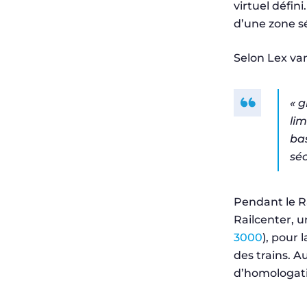
virtuel défini
d’une zone sé
Selon Lex van
« 
lim
bas
séc
Pendant le Ra
Railcenter, u
3000
), pour 
des trains. 
d’homologatio