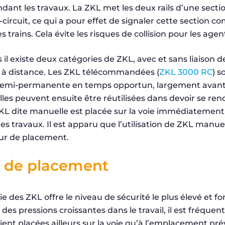
ndant les travaux. La ZKL met les deux rails d’une sectio
-circuit, ce qui a pour effet de signaler cette section 
 trains. Cela évite les risques de collision pour les agen
il existe deux catégories de ZKL, avec et sans liaison de
à distance. Les ZKL télécommandées (
ZKL 3000 RC
) s
semi-permanente en temps opportun, largement ava
Elles peuvent ensuite être réutilisées dans devoir se rend
 ZKL dite manuelle est placée sur la voie immédiatemen
 travaux. Il est apparu que l’utilisation de ZKL manue
eur de placement.
s de placement
e des ZKL offre le niveau de sécurité le plus élevé et f
es pressions croissantes dans le travail, il est fréquen
ent placées ailleurs sur la voie qu’à l’emplacement pré