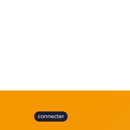
RSS 3000 nommé finaliste aux prix
de l’innovation de l’ERCI
Dual Inventive a été sélectionnée
comme finaliste du pri...
connecter