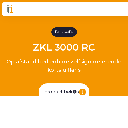
fail-safe
ZKL 3000 RC
Op afstand bedienbare zelfsignarelerende
kortsluitlans
product bekijken