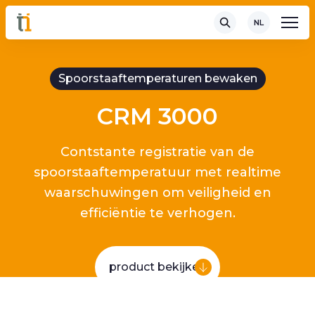
NL
Spoorstaaftemperaturen bewaken
CRM 3000
Contstante registratie van de
spoorstaaftemperatuur met realtime
waarschuwingen om veiligheid en
efficiëntie te verhogen.
product bekijken