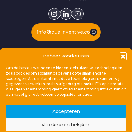
info@dualinventive.com
Our products
Beheer voorkeuren
Om de beste ervaringen te bieden, gebruiken wij technologieën
This is Dual Inventive
zoals cookies om apparaatgegevens op te slaan en/of te
raadplegen. Als u instemt met deze technologieën, kunnen wij
gegevens verwerken zoals surfgedrag of unieke ID's op deze site.
Locations
Als u geen toestemming geeft of uw toestemming intrekt, kan dit
een nadelig effect hebben op bepaalde functies.
General links
Accepteren
Voorkeuren bekijken
© 2026 Dual Inventive Holding B.V.