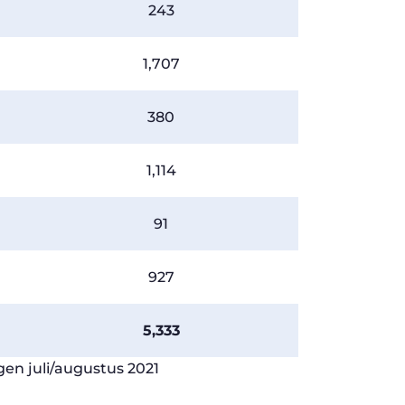
243
1,707
380
1,114
91
927
L
5,333
en juli/augustus 2021