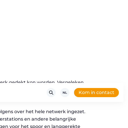
 in staat om 40 sensoren in gebruik te
werk gedekt kon worden. Vergeleken
orstaaftemperatuur over een veel groter
gens over het hele netwerk ingezet.
eerstations en andere belangrijke
ingen voor het spoor en langgerekte