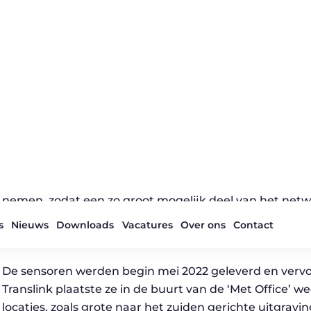
Implementatie
De kostenefficiëntie van de CRM 3000 stelde Translink
nemen, zodat een zo groot mogelijk deel van het net
met andere oplossingen kon Translink hiermee de spo
netwerk bewaken.
De sensoren werden begin mei 2022 geleverd en vervol
Translink plaatste ze in de buurt van de ‘Met Office’ w
locaties, zoals grote naar het zuiden gerichte uitgrav