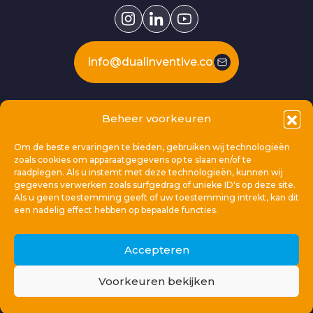
info@dualinventive.com
Our products
Beheer voorkeuren
Om de beste ervaringen te bieden, gebruiken wij technologieën
This is Dual Inventive
zoals cookies om apparaatgegevens op te slaan en/of te
raadplegen. Als u instemt met deze technologieën, kunnen wij
gegevens verwerken zoals surfgedrag of unieke ID's op deze site.
Locations
Als u geen toestemming geeft of uw toestemming intrekt, kan dit
een nadelig effect hebben op bepaalde functies.
General links
Accepteren
Voorkeuren bekijken
© 2026 Dual Inventive Holding B.V.