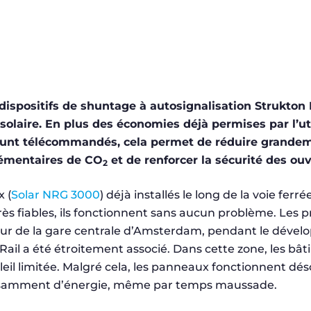
dispositifs de shuntage à autosignalisation Strukton 
olaire. En plus des économies déjà permises par l’uti
shunt télécommandés, cela permet de réduire grandem
émentaires de CO
et de renforcer la sécurité des ouv
2
 (
Solar NRG 3000
) déjà installés le long de la voie fer
rès fiables, ils fonctionnent sans aucun problème. Les 
tour de la gare centrale d’Amsterdam, pendant le déve
ail a été étroitement associé. Dans cette zone, les bât
oleil limitée. Malgré cela, les panneaux fonctionnent d
fisamment d’énergie, même par temps maussade.