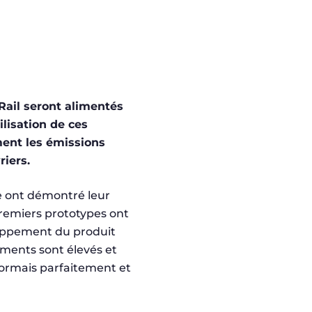
Rail seront alimentés
lisation de ces
ent les émissions
riers.
rée ont démontré leur
premiers prototypes ont
loppement du produit
iments sont élevés et
ésormais parfaitement et