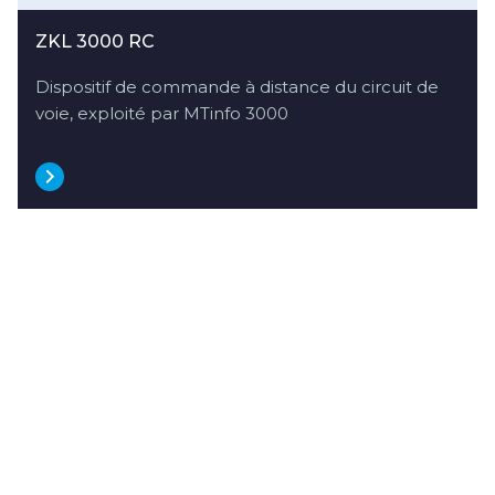
ZKL 3000 RC
Dispositif de commande à distance du circuit de
voie, exploité par MTinfo 3000
d'autres cas d'utilisation"
Explorez
d'autres cas
d'utilisation"