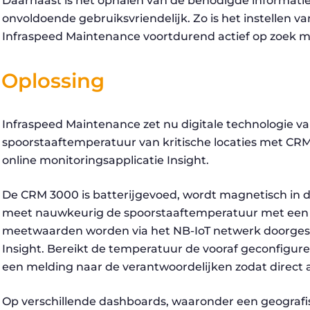
Daarnaast is het ophalen van de benodigde informatie 
onvoldoende gebruiksvriendelijk. Zo is het instellen v
Infraspeed Maintenance voortdurend actief op zoek m
Oplossing
Infraspeed Maintenance zet nu digitale technologie van
spoorstaaftemperatuur van kritische locaties met C
online monitoringsapplicatie Insight.
De CRM 3000 is batterijgevoed, wordt magnetisch in de
meet nauwkeurig de spoorstaaftemperatuur met een 
meetwaarden worden via het NB-IoT netwerk doorgest
Insight. Bereikt de temperatuur de vooraf geconfigur
een melding naar de verantwoordelijken zodat direct
Op verschillende dashboards, waaronder een geografisc