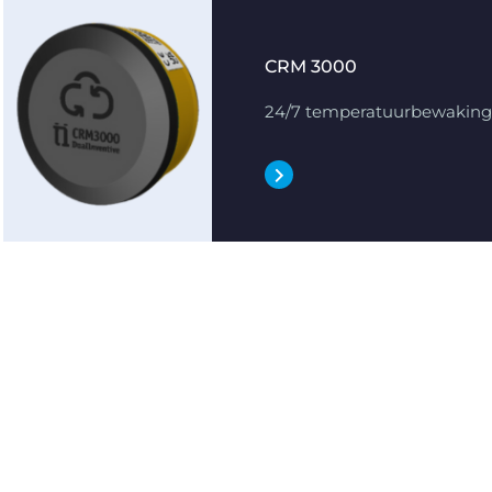
CRM 3000
24/7 temperatuurbewaking 
tres
ion"