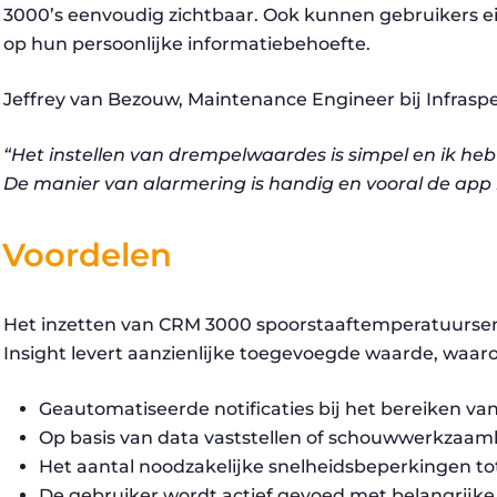
3000’s eenvoudig zichtbaar. Ook kunnen gebruikers
op hun persoonlijke informatiebehoefte.
Jeffrey van Bezouw, Maintenance Engineer bij Infras
“Het instellen van drempelwaardes is simpel en ik he
De manier van alarmering is handig en vooral de app 
Voordelen
Het inzetten van CRM 3000 spoorstaaftemperatuursen
Insight levert aanzienlijke toegevoegde waarde, waar
Geautomatiseerde notificaties bij het bereiken v
Op basis van data vaststellen of schouwwerkzaamh
Het aantal noodzakelijke snelheidsbeperkingen t
De gebruiker wordt actief gevoed met belangrijke