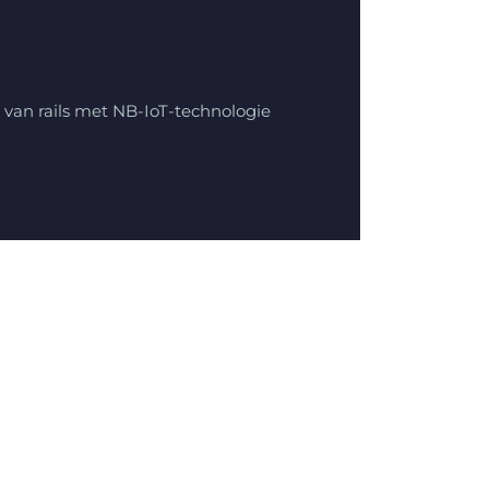
van rails met NB-IoT-technologie
d'autres cas d'utilisation"