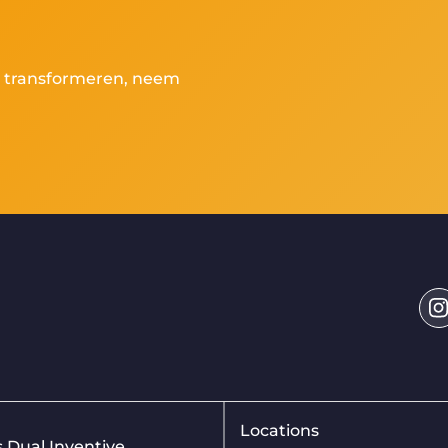
te transformeren, neem
Locations
is Dual Inventive