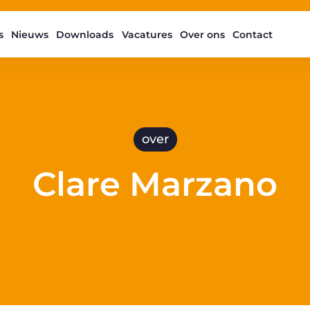
s
Nieuws
Downloads
Vacatures
Over ons
Contact
over
Clare Marzano