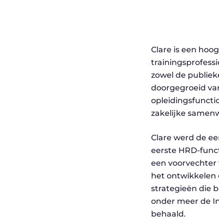
Clare is een hoo
trainingsprofess
zowel de publieke
doorgegroeid van
opleidingsfunct
zakelijke samenw
Clare werd de ee
eerste HRD-functi
een voorvechter v
het ontwikkelen
strategieën die 
onder meer de In
behaald.