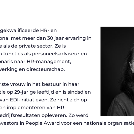
ggekwalificeerde HR- en
ional met meer dan 30 jaar ervaring in
 als de private sector. Ze is
 functies als personeelsadviseur en
ionaris naar HR-management,
erking en directeurschap.
rste vrouw in het bestuur in haar
e op 29-jarige leeftijd en is sindsdien
an EDI-initiatieven. Ze richt zich op
 en implementeren van HR-
bedrijfsresultaten opleveren. Zo werd
vestors in People Award voor een nationale organisati