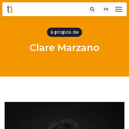
FR
à propos de
Clare Marzano