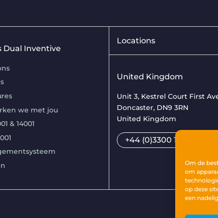
Locations
is Dual Inventive
ons
United Kingdom
s
ures
Unit 3, Kestrel Court First A
Doncaster, DN9 3RN
rken we met jou
United Kingdom
01 & 14001
7001
+44 (0)3300 169033
gementsysteem
Om de beste
en
om apparaa
technologi
op deze sit
een nadelig