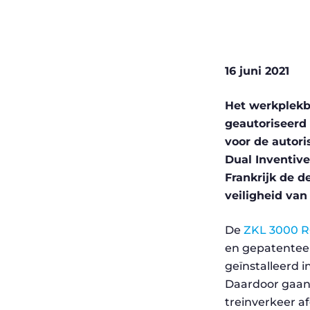
16 juni 2021
Het werkplekb
geautoriseerd 
voor de autoris
Dual Inventive
Frankrijk de d
veiligheid va
De
ZKL 3000 R
en gepatenteer
geïnstalleerd i
Daardoor gaan
treinverkeer a