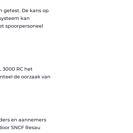
 getest. De kans op
 systeem kan
het spoorpersoneel
KL 3000 RC het
nteel de oorzaak van
rders en aannemers
s door SNCF Resau