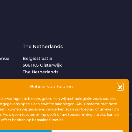
The Netherlands
venue
Belgiëstraat 5
5061 KG Oisterwijk
The Netherlands
+31 (0)13 533 9969
Beheer voorkeuren
 ervaringen te bieden, gebruiken wij technologieën zoals cookies
tgegevens op te slaan en/of te raadplegen. Als u instemt met deze
eën, kunnen wij gegevens verwerken zoals surfgedrag of unieke ID's
e. Als u geen toestemming geeft of uw toestemming intrekt, kan dit
 effect hebben op bepaalde functies.