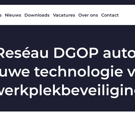
s
Nieuws
Downloads
Vacatures
Over ons
Contact
Reséau DGOP autor
uwe technologie 
erkplekbeveiligi