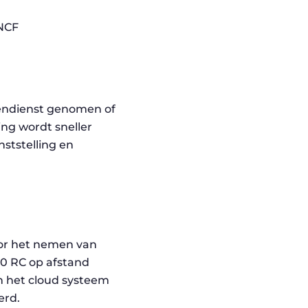
tendienst genomen of
ing wordt sneller
ststelling en
or het nemen van
00 RC op afstand
n het cloud systeem
erd.