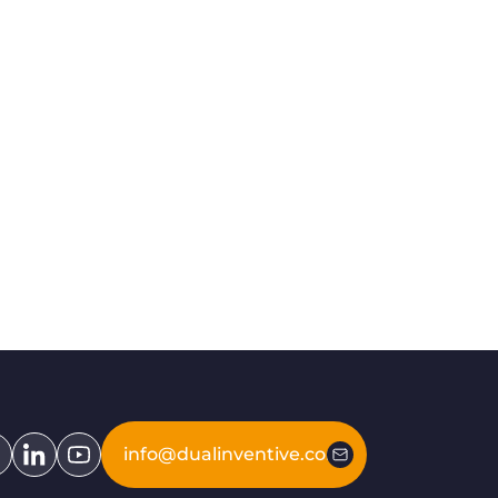
hun krachten om de veiligheid van
spoorwerkers in Nederland te
verbeteren
Tended en Dual Inventive hebben
een nieuwe samenwerking aang...
info@dualinventive.com