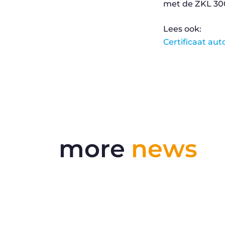
met de ZKL 300
Lees ook:
Certificaat au
more
news
RSS 3000 genomineerd als finalist