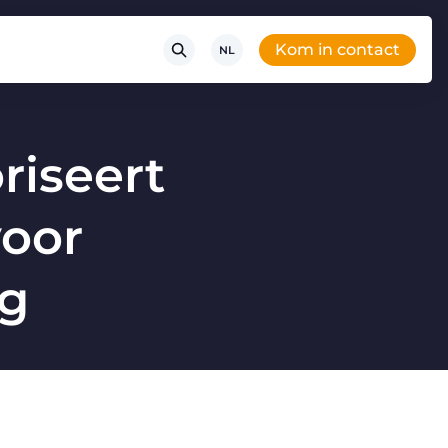
Kom in contact
NL
iseert
voor
ng