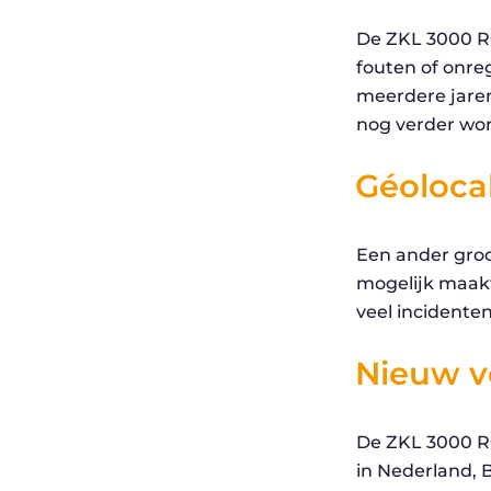
De ZKL 3000 RC
fouten of onre
meerdere jaren 
nog verder wo
Géolocal
Een ander groo
mogelijk maakt
veel incidenten
Nieuw v
De ZKL 3000 RC
in Nederland, 