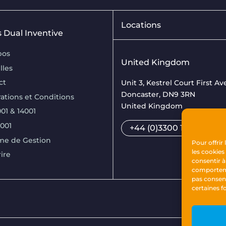
Locations
is Dual Inventive
pos
United Kingdom
lles
ct
Unit 3, Kestrel Court First A
Doncaster, DN9 3RN
ations et Conditions
United Kingdom
01 & 14001
7001
+44 (0)3300 169033
me de Gestion
Pour offrir
les cookies
rire
consentir à
comportemen
pas consen
certaines f