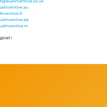
t@dualinventive.co.uk
alinventive.au
nventive.fr
alinventive.be
alinventive.nl
iciel !