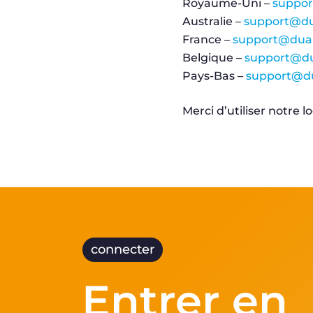
Royaume-Uni –
suppor
Australie –
support@du
France –
support@duali
Belgique –
support@du
Pays-Bas –
support@du
Merci d’utiliser notre log
connecter
Entrer en