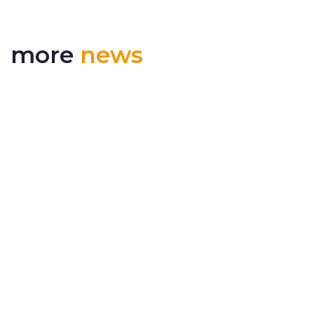
more
news
RSS 3000 nommé finaliste aux prix de
l’innovation de l’ERCI
Dual Inventive a été sélectionnée comme
finaliste du pri...
Innovative Safety Glasses for track workers
wins iF Design Award