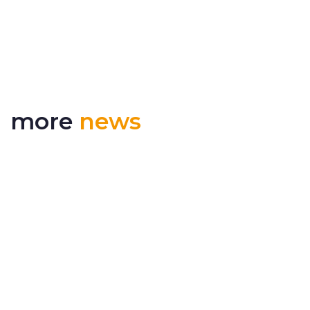
more
news
RSS 3000 nommé finaliste aux prix de
l’innovation de l’ERCI
Dual Inventive a été sélectionnée comme
finaliste du pri...