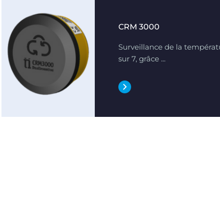
CRM 3000
Surveillance de la températu
sur 7, grâce ...
'utilisation"