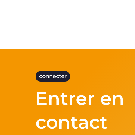
réseau ferroviaire de Translink
connecter
Entrer en
contact