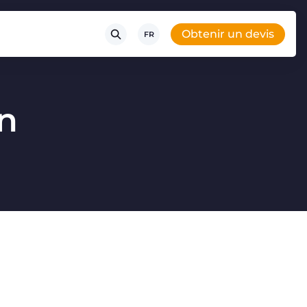
Obtenir un devis
FR
on