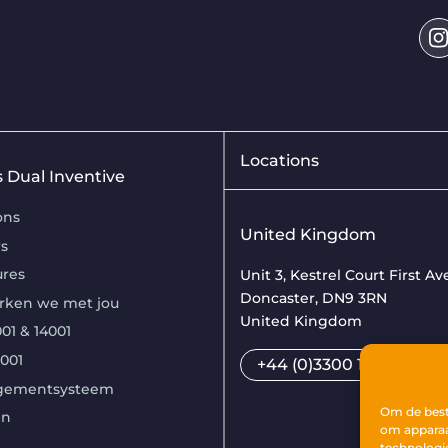
Locations
is Dual Inventive
ons
United Kingdom
s
ures
Unit 3, Kestrel Court First A
Doncaster, DN9 3RN
rken we met jou
United Kingdom
01 & 14001
7001
+44 (0)3300 169033
gementsysteem
Om de beste
en
om apparaa
technologi