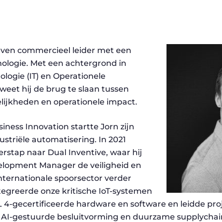
even commercieel leider met een
nologie. Met een achtergrond in
logie (IT) en Operationele
weet hij de brug te slaan tussen
ijkheden en operationele impact.
siness Innovation startte Jorn zijn
dustriële automatisering. In 2021
rstap naar Dual Inventive, waar hij
elopment Manager de veiligheid en
 internationale spoorsector verder
ntegreerde onze kritische IoT-systemen
L 4-gecertificeerde hardware en software en leidde pro
s, AI-gestuurde besluitvorming en duurzame supplycha