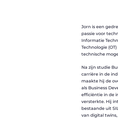
Jorn is een gedr
passie voor tech
Informatie Techno
Technologie (OT) 
technische mogel
Na zijn studie Bu
carrière in de in
maakte hij de ove
als Business Dev
efficiëntie in de
versterkte. Hij i
bestaande uit SI
van digital twin