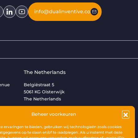
info@dualinventive.com
The Netherlands
venue
Belgiëstraat 5
5061 KG Oisterwijk
The Netherlands
+31 (0)13 533 9969
Beheer voorkeuren
 ervaringen te bieden, gebruiken wij technologieën zoals cookies
tgegevens op te slaan en/of te raadplegen. Als u instemt met deze
eën, kunnen wij gegevens verwerken zoals surfgedrag of unieke ID's