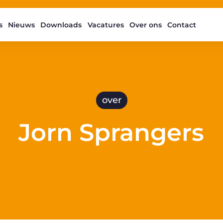
s
Nieuws
Downloads
Vacatures
Over ons
Contact
over
Jorn Sprangers