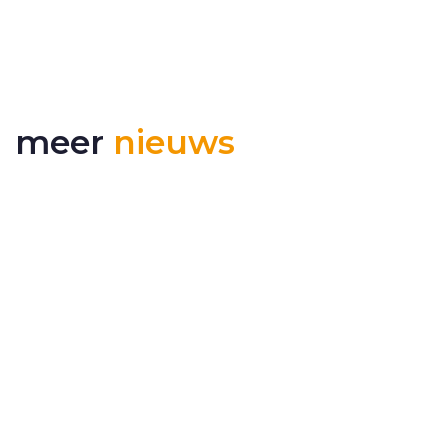
meer
nieuws
RSS 3000 genomineerd als finalist bij ERCI
innovatie awards
Dual Inventive is genomineerd als finalist bij de
European R...