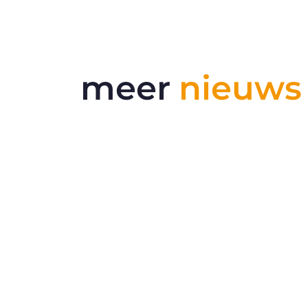
meer
nieuws
RSS 3000 genomineerd als finalist
bij ERCI innovatie awards
Dual Inventive is genomineerd als
finalist bij de European R...