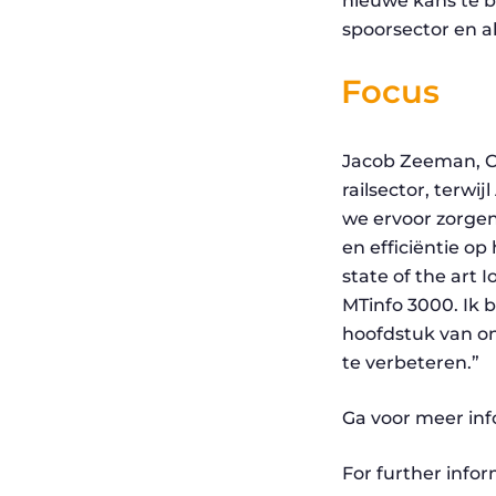
nieuwe kans te b
spoorsector en a
Focus
Jacob Zeeman, CE
railsector, terw
we ervoor zorgen
en efficiëntie o
state of the art 
MTinfo 3000. Ik
hoofdstuk van o
te verbeteren.”
Ga voor meer in
For further infor