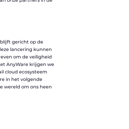
an onze partners in de
lijft gericht op de
 deze lancering kunnen
reven om de veiligheid
met AnyWare krijgen we
rail cloud ecosysteem
e in het volgende
de wereld om ons heen