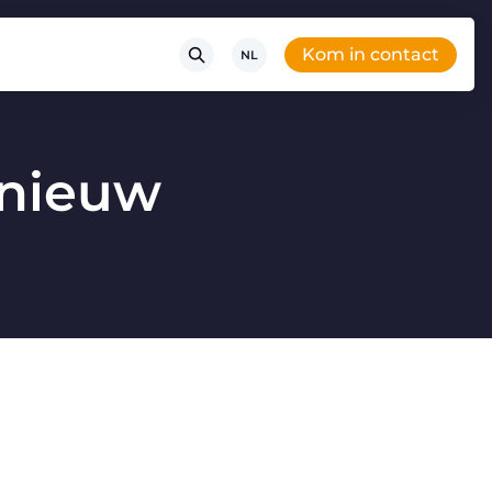
Kom in contact
NL
 nieuw