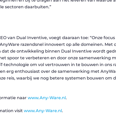
eginnen en bij te dragen aan het leveren van waarde a
lle sectoren daarbuiten.”
O van Dual Inventive, voegt daaraan toe: “Onze focus b
ijl AnyWare razendsnel innoveert op alle domeinen. Met
 dat de ontwikkeling binnen Dual Inventive wordt ged
p het spoor te verbeteren en door onze samenwerking 
IoT-technologie om vol vertrouwen in te bouwen in ons 
 ben erg enthousiast over de samenwerking met AnyWar
nze reis, waarbij we nog betere systemen bouwen om 
formatie naar
www.Any-Ware.nl
.
mation visit
www.Any-Ware.nl
.