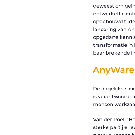
geweest om geïnt
netwerkefficiënt
opgebouwd tijde
lancering van A
opgedane kennis 
transformatie in 
baanbrekende inn
AnyWare
De dagelijkse le
is verantwoordeli
mensen werkzaa
Van der Poel: “H
sterke partij er