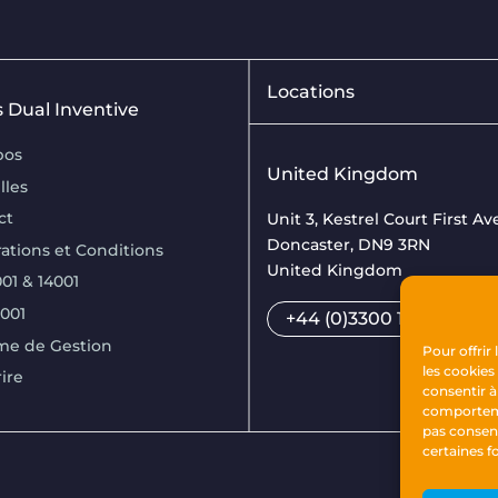
Locations
is Dual Inventive
pos
United Kingdom
lles
ct
Unit 3, Kestrel Court First A
Doncaster, DN9 3RN
ations et Conditions
United Kingdom
01 & 14001
7001
+44 (0)3300 169033
me de Gestion
Pour offrir
les cookies
rire
consentir à
comportemen
pas consen
certaines f